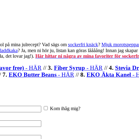
kol på mina julrecept? Vad sägs om
sockerfri knäck
?
Mjuk morotspeppa
kladdkaka
? Ja, men ni hör ju, listan kan göras låååång! Innan jag skapar 
a, det lovar jag!).
Här hittar ni några av mina favoriter för socke
avor free)
- HÄR
//
3.
Fiber Syrup
- HÄR
//
4.
Stevia D
/
7.
EKO Butter Beans
- HÄR
//
8.
EKO Äkta Kanel
- 
Kom ihåg mig?