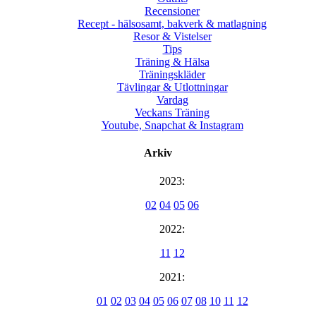
Recensioner
Recept - hälsosamt, bakverk & matlagning
Resor & Vistelser
Tips
Träning & Hälsa
Träningskläder
Tävlingar & Utlottningar
Vardag
Veckans Träning
Youtube, Snapchat & Instagram
Arkiv
2023:
02
04
05
06
2022:
11
12
2021:
01
02
03
04
05
06
07
08
10
11
12