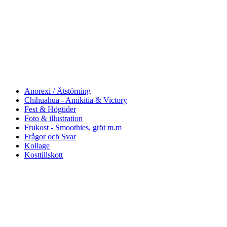
Anorexi / Ätstörning
Chihuahua - Amikitia & Victory
Fest & Högtider
Foto & illustration
Frukost - Smoothies, gröt m.m
Frågor och Svar
Kollage
Kosttillskott