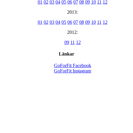
01
02
03
04
05
06
07
08
09
10
11
12
2013:
01
02
03
04
05
06
07
08
09
10
11
12
2012:
09
11
12
Länkar
GoForFit Facebook
GoForFit Instagram