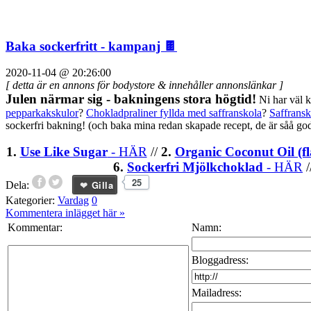
Baka sockerfritt - kampanj 🍫
2020-11-04 @ 20:26:00
[ detta är en annons för bodystore & innehåller annonslänkar ]
Julen närmar sig - bakningens stora högtid!
Ni har väl 
pepparkakskulor
?
Chokladpraliner fyllda med saffranskola
?
Saffrans
sockerfri bakning! (och baka mina redan skapade recept, de är såå god
1.
Use Like Sugar
- HÄR
//
2.
Organic Coconut Oil (fl
6.
Sockerfri Mjölkchoklad
- HÄR
/
25
Gilla
Dela:
Kategorier:
Vardag
0
Kommentera inlägget här
»
Kommentar:
Namn:
Bloggadress:
Mailadress: