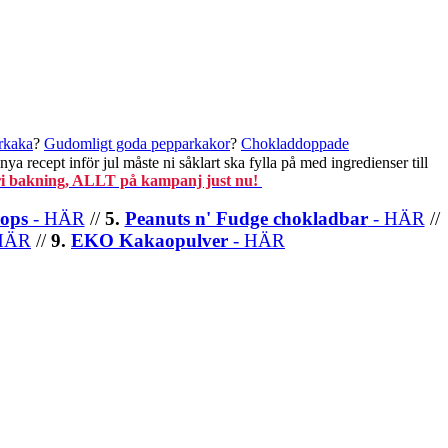
rkaka
?
Gudomligt goda pepparkakor
?
Chokladdoppade
nya recept inför jul måste ni såklart ska fylla på med ingredienser till
rfri bakning, ALLT på kampanj just nu!
rops
- HÄR
//
5.
Peanuts n' Fudge chokladbar
- HÄR
//
HÄR
//
9.
EKO Kakaopulver
- HÄR