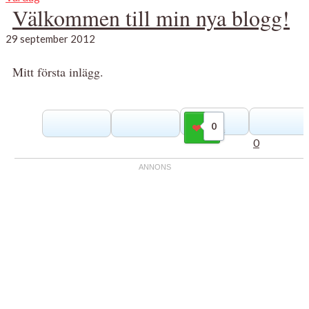
Välkommen till min nya blogg!
29 september 2012
Mitt första inlägg.
0
Gilla
0