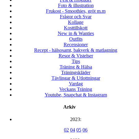
Foto & illustration
Frukost - Smoothies, gröt m.m
Frågor och Svar
Kollage
Kosttillskott
New in & Wanties
Outfits
Recensioner
Recept - hälsosamt, bakverk & matlagning
Resor & Vistelser
Tips
Träning & Hälsa
Träningskläder
Tävlingar & Utlottningar
Vardag
Veckans Träning
Youtube, Snapchat & Instagram
Arkiv
2023:
02
04
05
06