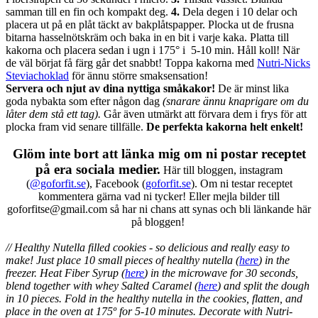
samman till en fin och kompakt deg.
4.
Dela degen i 10 delar och
placera ut på en plåt täckt av bakplåtspapper. Plocka ut de frusna
bitarna hasselnötskräm och baka in en bit i varje kaka. Platta till
kakorna och placera sedan i ugn i 175° i 5-10 min. Håll koll! När
de väl börjat få färg går det snabbt! Toppa kakorna med
Nutri-Nicks
Steviachoklad
för ännu större smaksensation!
Servera och njut av dina nyttiga småkakor!
De är minst lika
goda nybakta som efter någon dag
(snarare ännu knaprigare om du
låter dem stå ett tag).
Går även utmärkt att förvara dem i frys för att
plocka fram vid senare tillfälle.
De perfekta kakorna helt enkelt!
Glöm inte bort att länka mig om ni postar receptet
på era sociala medier.
Här till bloggen, instagram
(
@goforfit.se
), Facebook (
goforfit.se
). Om ni testar receptet
kommentera gärna vad ni tycker! Eller mejla bilder till
goforfitse@gmail.com så har ni chans att synas och bli länkande här
på bloggen!
// Healthy Nutella filled cookies - so delicious and really easy to
make! Just place 10 small pieces of healthy nutella (
here
) in the
freezer. Heat Fiber Syrup (
here
) in the microwave for 30 seconds,
blend together with whey Salted Caramel (
here
) and split the dough
in 10 pieces. Fold in the healthy nutella in the cookies, flatten, and
place in the oven at 175º for 5-10 minutes. Decorate with Nutri-