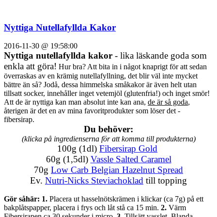
Nyttiga Nutellafyllda Kakor
2016-11-30 @ 19:58:00
Nyttiga nutellafyllda kakor
- lika läskande goda som
enkla att göra!
Hur bra? Att bita in i något knaprigt för att sedan
överraskas av en krämig nutellafyllning, det blir väl inte mycket
bättre än så? Jodå, dessa himmelska småkakor är även helt utan
tillsatt socker, innehåller inget vetemjöl (glutenfria!) och inget smör!
Att de är nyttiga kan man absolut inte kan ana,
de är så goda
,
återigen är det en av mina favoritprodukter som löser det -
fibersirap.
Du behöver:
(klicka på ingredienserna för att komma till produkterna)
100g (1dl)
Fibersirap Gold
60g (1,5dl)
Vassle Salted Caramel
70g
Low Carb Belgian Hazelnut Spread
Ev.
Nutri-Nicks Steviachoklad
till topping
Gör såhär:
1.
Placera ut hasselnötskrämen i klickar (ca 7g) på ett
bakplåtspapper, placera i frys och låt stå ca 15 min.
2.
Värm
Fibersirapen ca 30 sekunder i micro.
3.
Tillsätt vasslet. Blanda