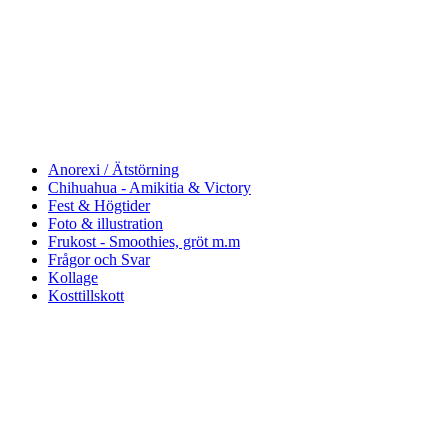
Anorexi / Ätstörning
Chihuahua - Amikitia & Victory
Fest & Högtider
Foto & illustration
Frukost - Smoothies, gröt m.m
Frågor och Svar
Kollage
Kosttillskott