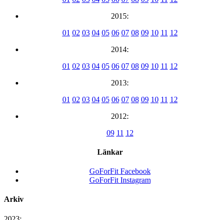
2015:
01
02
03
04
05
06
07
08
09
10
11
12
2014:
01
02
03
04
05
06
07
08
09
10
11
12
2013:
01
02
03
04
05
06
07
08
09
10
11
12
2012:
09
11
12
Länkar
GoForFit Facebook
GoForFit Instagram
Arkiv
2023: