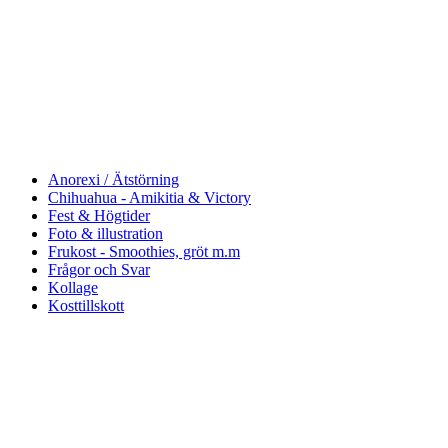
Anorexi / Ätstörning
Chihuahua - Amikitia & Victory
Fest & Högtider
Foto & illustration
Frukost - Smoothies, gröt m.m
Frågor och Svar
Kollage
Kosttillskott