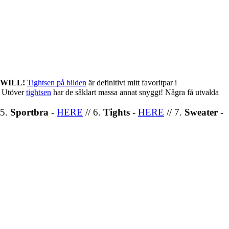
NIWILL!
Tightsen på bilden
är definitivt mitt favoritpar i
). Utöver
tightsen
har de såklart massa annat snyggt! Några få utvalda
 5.
Sportbra
-
HERE
// 6.
Tights
-
HERE
// 7.
Sweater
-