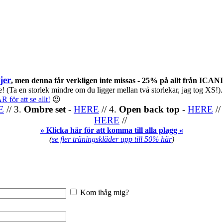
jer
, men denna får verkligen inte missas - 25% på allt från ICA
! (Ta en storlek mindre om du ligger mellan två storlekar, jag tog XS!
 för att se allt!
😍
E
// 3.
Ombre set
-
HERE
// 4.
Open back top
-
HERE
//
HERE
//
» Klicka här för att komma till alla plagg «
(
se fler träningskläder upp till 50% här
)
Kom ihåg mig?