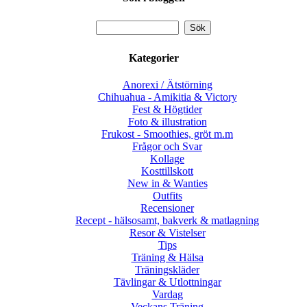
Kategorier
Anorexi / Ätstörning
Chihuahua - Amikitia & Victory
Fest & Högtider
Foto & illustration
Frukost - Smoothies, gröt m.m
Frågor och Svar
Kollage
Kosttillskott
New in & Wanties
Outfits
Recensioner
Recept - hälsosamt, bakverk & matlagning
Resor & Vistelser
Tips
Träning & Hälsa
Träningskläder
Tävlingar & Utlottningar
Vardag
Veckans Träning