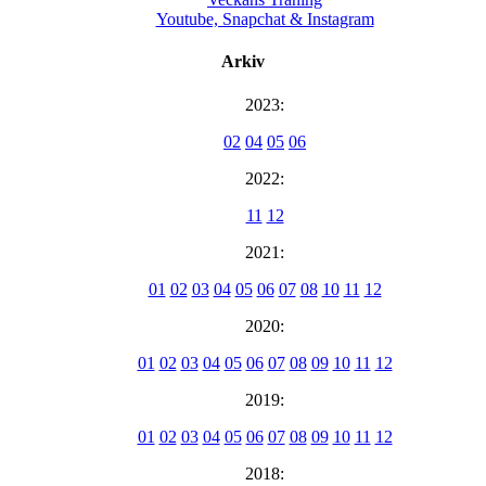
Youtube, Snapchat & Instagram
Arkiv
2023:
02
04
05
06
2022:
11
12
2021:
01
02
03
04
05
06
07
08
10
11
12
2020:
01
02
03
04
05
06
07
08
09
10
11
12
2019:
01
02
03
04
05
06
07
08
09
10
11
12
2018: