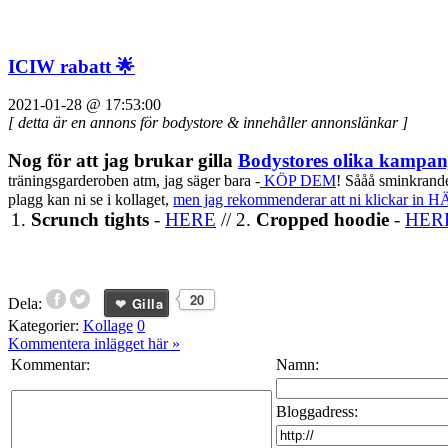
ICIW rabatt 🌟
2021-01-28 @ 17:53:00
[ detta är en annons för bodystore & innehåller annonslänkar ]
Nog för att jag brukar gilla
Bodystores olika kampan
träningsgarderoben atm, jag säger bara -
KÖP DEM
! Sååå sminkrande
plagg kan ni se i kollaget,
men jag rekommenderar att ni klickar in HÄR
1.
Scrunch tights
-
HERE
// 2.
Cropped hoodie
-
HER
20
Gilla
Dela:
Kategorier:
Kollage
0
Kommentera inlägget här
»
Kommentar:
Namn:
Bloggadress: