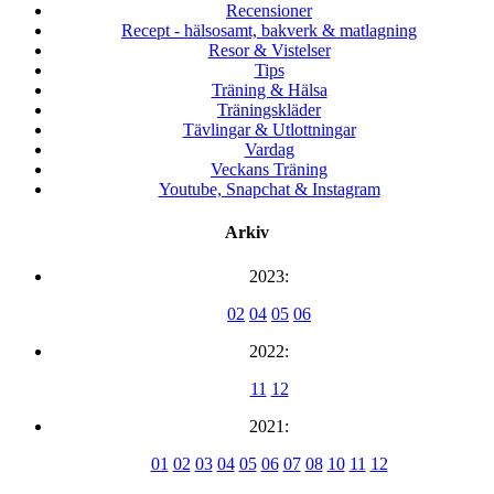
Recensioner
Recept - hälsosamt, bakverk & matlagning
Resor & Vistelser
Tips
Träning & Hälsa
Träningskläder
Tävlingar & Utlottningar
Vardag
Veckans Träning
Youtube, Snapchat & Instagram
Arkiv
2023:
02
04
05
06
2022:
11
12
2021:
01
02
03
04
05
06
07
08
10
11
12