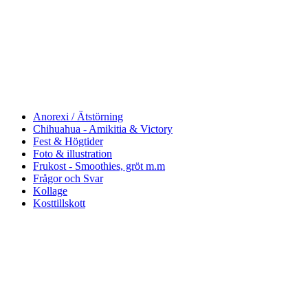
Anorexi / Ätstörning
Chihuahua - Amikitia & Victory
Fest & Högtider
Foto & illustration
Frukost - Smoothies, gröt m.m
Frågor och Svar
Kollage
Kosttillskott