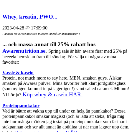
Whey, kreatin, PWO...
2023-04-28 @ 17:09:00
[ annons för aware nutrition inlägget innehåller annonslänkar ]
... och massa annat till 25% rabatt hos
Awarenutrition.se
.
Spring sale är här, aware firar med 25% på
heeeela hemsidan fram till söndag. För välja ut några av mina
favoriter:
Vassle & kasein
Protein, not much more to say here. MEN, smaken guys. Älskar
smaken på Awares pulver! Mina favoriter helt klart jordgubbsglass
(som nyligen kommit in på lager igen!) samt salted caramel. Mhmm!
Köp whey & casein HÄR.
Ni hör ju?
Proteinpannkakor
Vad är bättre att vakna upp till under en helg än pannkakor? Dessa
proteinpannkakor smakar magiskt (och är lätta att steka, fråga mig
inte hur många märken jag testat på proteinpannkakor som fastnar i
stekpannan och ser allt annat än aptitliga ut när man lägger upp dem,