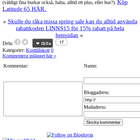
Köp
(väldigt fina burkar också, haha, alltid ett plus, eller hur?).
Latitude 65 HÄR.
»
Skulle du råka missa spring sale kan du alltid använda
rabattkoden LINNS15 för 15% rabatt på hela
hemsidan
«
17
Gilla
Dela:
Kategorier:
Kosttillskott
0
Kommentera inlägget här
»
Kommentar:
Namn:
Bloggadress:
Mailadress: