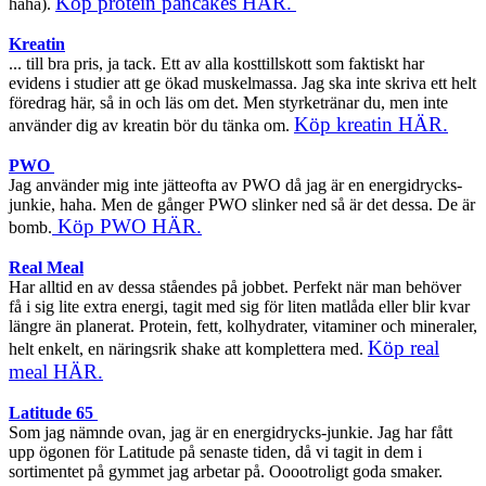
Köp protein pancakes HÄR.
haha).
Kreatin
... till bra pris, ja tack. Ett av alla kosttillskott som faktiskt har
evidens i studier att ge ökad muskelmassa. Jag ska inte skriva ett helt
föredrag här, så in och läs om det. Men styrketränar du, men inte
Köp kreatin HÄR.
använder dig av kreatin bör du tänka om.
PWO
Jag använder mig inte jätteofta av PWO då jag är en energidrycks-
junkie, haha. Men de gånger PWO slinker ned så är det dessa. De är
Köp PWO HÄR.
bomb.
Real Meal
Har alltid en av dessa ståendes på jobbet. Perfekt när man behöver
få i sig lite extra energi, tagit med sig för liten matlåda eller blir kvar
längre än planerat. Protein, fett, kolhydrater, vitaminer och mineraler,
Köp real
helt enkelt, en näringsrik shake att komplettera med.
meal HÄR.
Latitude 65
Som jag nämnde ovan, jag är en energidrycks-junkie. Jag har fått
upp ögonen för Latitude på senaste tiden, då vi tagit in dem i
sortimentet på gymmet jag arbetar på. Ooootroligt goda smaker.