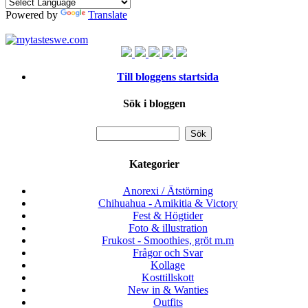
Powered by
Translate
Till bloggens startsida
Sök i bloggen
Kategorier
Anorexi / Ätstörning
Chihuahua - Amikitia & Victory
Fest & Högtider
Foto & illustration
Frukost - Smoothies, gröt m.m
Frågor och Svar
Kollage
Kosttillskott
New in & Wanties
Outfits