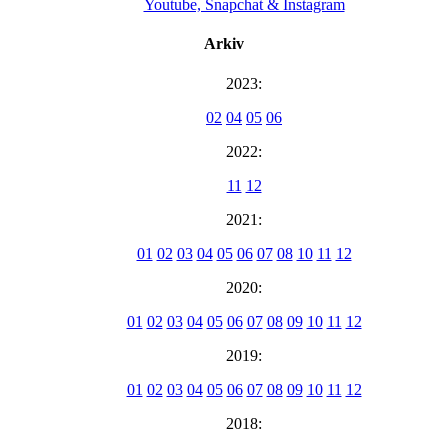
Youtube, Snapchat & Instagram
Arkiv
2023:
02
04
05
06
2022:
11
12
2021:
01
02
03
04
05
06
07
08
10
11
12
2020:
01
02
03
04
05
06
07
08
09
10
11
12
2019:
01
02
03
04
05
06
07
08
09
10
11
12
2018: