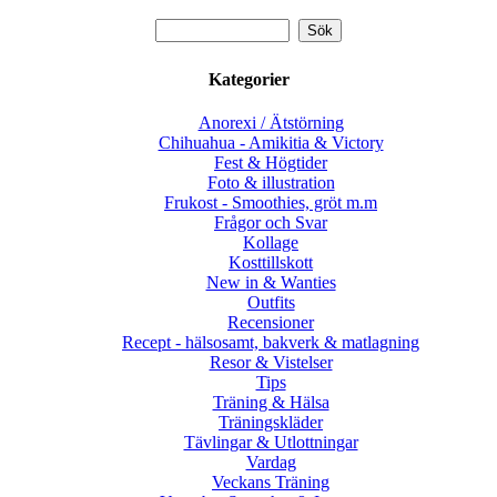
Kategorier
Anorexi / Ätstörning
Chihuahua - Amikitia & Victory
Fest & Högtider
Foto & illustration
Frukost - Smoothies, gröt m.m
Frågor och Svar
Kollage
Kosttillskott
New in & Wanties
Outfits
Recensioner
Recept - hälsosamt, bakverk & matlagning
Resor & Vistelser
Tips
Träning & Hälsa
Träningskläder
Tävlingar & Utlottningar
Vardag
Veckans Träning