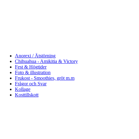
Anorexi / Ätstörning
Chihuahua - Amikitia & Victory
Fest & Högtider
Foto & illustration
Frukost - Smoothies, gröt m.m
Frågor och Svar
Kollage
Kosttillskott