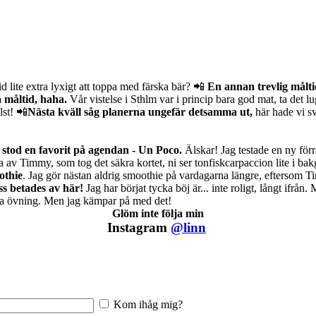
id lite extra lyxigt att toppa med färska bär? 📲
En annan trevlig målti
 måltid, haha.
Vår vistelse i Sthlm var i princip bara god mat, ta det 
lst! 📲
Nästa kväll såg planerna ungefär detsamma ut,
här hade vi sv
stod en favorit på agendan - Un Poco.
Älskar! Jag testade en ny förr
a av Timmy, som tog det säkra kortet, ni ser tonfiskcarpaccion lite i b
othie
. Jag gör nästan aldrig smoothie på vardagarna längre, eftersom Ti
s betades av här!
Jag har börjat tycka böj är... inte roligt, långt ifrån.
ämsta övning. Men jag kämpar på med det!
Glöm inte följa min
Instagram
@linn
Kom ihåg mig?