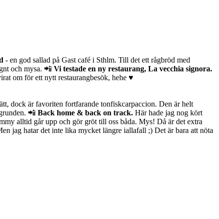
d
- en god sallad på Gast café i Sthlm. Till det ett rågbröd med
lugnt och mysa. 📲
Vi testade en ny restaurang, La vecchia signora.
irat om för ett nytt restaurangbesök, hehe ♥
ätt, dock är favoriten fortfarande
tonfiskcarpaccion. Den är helt
akgrunden. 📲
Back home & back on track.
Här hade jag nog kört
mmy alltid går upp och gör gröt till oss båda. Mys! Då är det extra
 Men jag hatar det inte lika mycket längre iallafall ;) Det är bara att nöta