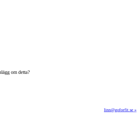
inlägg om detta?
linn@goforfit.se »