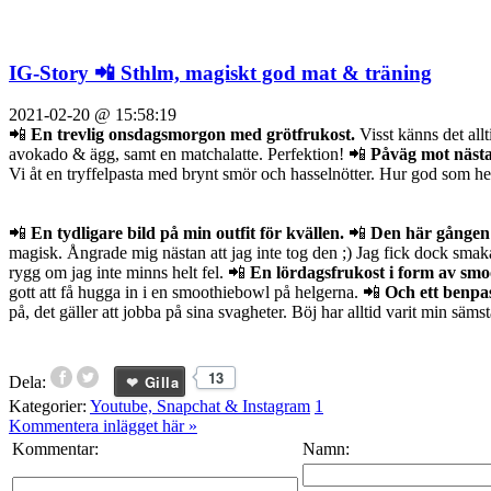
IG-Story 📲 Sthlm, magiskt god mat & träning
2021-02-20 @ 15:58:19
📲
En trevlig onsdagsmorgon med grötfrukost.
Visst känns det allt
avokado & ägg, samt en matchalatte. Perfektion! 📲
Påväg mot nästa
Vi åt en tryffelpasta med brynt smör och hasselnötter. Hur god som he
📲
En tydligare bild på min outfit för kvällen.
📲
Den här gången 
magisk. Ångrade mig nästan att jag inte tog den ;) Jag fick dock smak
rygg om jag inte minns helt fel. 📲
En lördagsfrukost i form av smo
gott att få hugga in i en smoothiebowl på helgerna. 📲
Och ett benpas
på, det gäller att jobba på sina svagheter. Böj har alltid varit min s
13
Gilla
Dela:
Kategorier:
Youtube, Snapchat & Instagram
1
Kommentera inlägget här
»
Kommentar:
Namn: