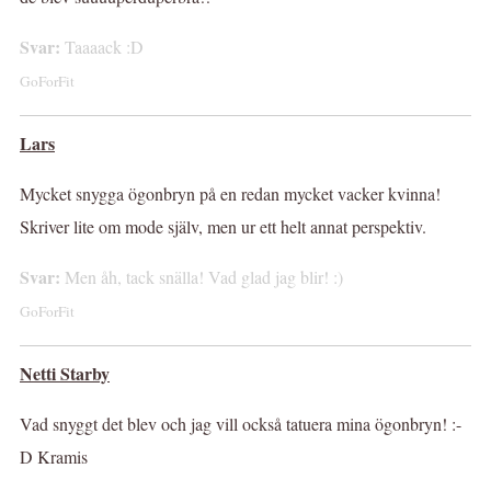
Svar:
Taaaack :D
GoForFit
Lars
Mycket snygga ögonbryn på en redan mycket vacker kvinna!
Skriver lite om mode själv, men ur ett helt annat perspektiv.
Svar:
Men åh, tack snälla! Vad glad jag blir! :)
GoForFit
Netti Starby
Vad snyggt det blev och jag vill också tatuera mina ögonbryn! :-
D Kramis