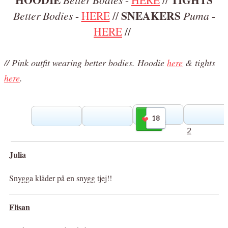
SNEAKERS
Better Bodies
-
HERE
//
Puma
-
HERE
//
// Pink outfit wearing better bodies. Hoodie
here
& tights
here
.
18
Gilla
2
Julia
Snygga kläder på en snygg tjej!!
Flisan