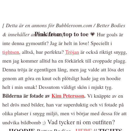
[ Detta är en annons för Bubbleroom.com / Better Bodies
Pink from top to toe
& innehåller annonslänkar
]
💗 Hur goals är
inte denna gymoutfit? Jag är helt in love! Speciellt i
tightsen
, alltså, hur perfekta?
Tröjan
är också riktigt snygg,
men jag kommer alltid ha en förkärlek till croppade plagg.
Denna tröja är egentligen lång, men jag valde att lösa det
genom att göra en knut och plötsligt hade jag en hoodie
helt i min smak! Dessutom väldigt skön i mjukt tyg.
Bilderna är fotade av
Kim Petersson
.
Vi knäppte av en
hel drös med bilder, han var superduktig och vi fotade på
olika platser i snygg miljö, men vi börjar med dessa för att
Vad tycker ni om outfiten?
undvika bildbomb ;)
HOODIE
TIGHTS
Better Bodies
-
HERE
//