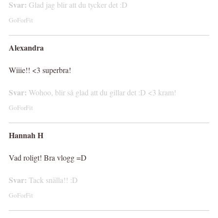
Svar:
Glad jag blir att du tycker det :D
GoForFit
Alexandra
Wiiie!! <3 superbra!
Svar:
Wohoo, blir så glad att du gillar det :D <3 kram!
GoForFit
Hannah H
Vad roligt! Bra vlogg =D
Svar:
Tack snälla!! :D
GoForFit