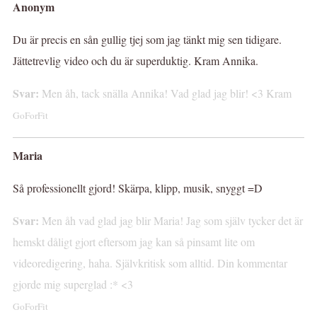
Anonym
Du är precis en sån gullig tjej som jag tänkt mig sen tidigare.
Jättetrevlig video och du är superduktig. Kram Annika.
Svar:
Men åh, tack snälla Annika! Vad glad jag blir! <3 Kram
GoForFit
Maria
Så professionellt gjord! Skärpa, klipp, musik, snyggt =D
Svar:
Men åh vad glad jag blir Maria! Jag som själv tycker det är
hemskt dåligt gjort eftersom jag kan så pinsamt lite om
videoredigering, haha. Självkritisk som alltid. Din kommentar
gjorde mig superglad :* <3
GoForFit