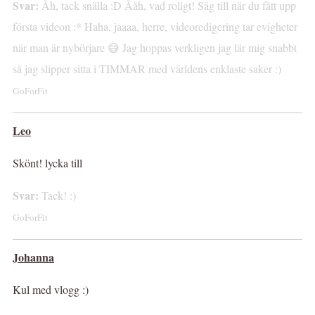
Svar:
Åh, tack snälla :D Ååh, vad roligt! Säg till när du fått upp
första videon :* Haha, jaaaa, herre, videoredigering tar evigheter
när man är nybörjare 😅 Jag hoppas verkligen jag lär mig snabbt
så jag slipper sitta i TIMMAR med världens enklaste saker :)
GoForFit
Leo
Skönt! lycka till
Svar:
Tack! :)
GoForFit
Johanna
Kul med vlogg :)