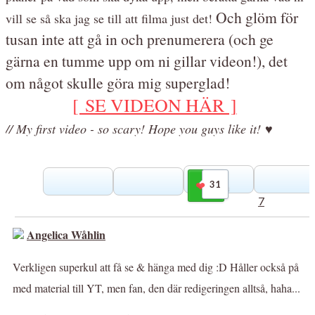
Och glöm för
vill se så ska jag se till att filma just det!
tusan inte att gå in och prenumerera (och ge
gärna en tumme upp om ni gillar videon!), det
om något skulle göra mig superglad!
[ SE VIDEON HÄR ]
// My first video - so scary! Hope you guys like it! ♥
31
Gilla
7
Angelica Wåhlin
Verkligen superkul att få se & hänga med dig :D Håller också på
med material till YT, men fan, den där redigeringen alltså, haha...