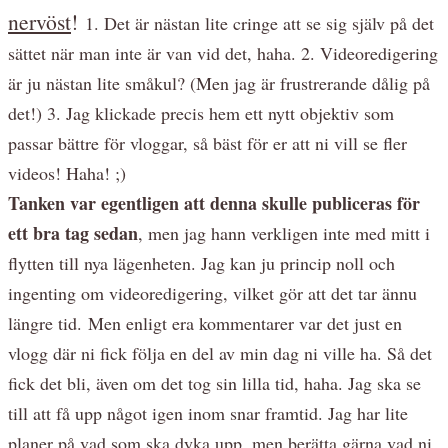
nervöst
!
1. Det är nästan lite cringe att se sig själv på det
sättet när man inte är van vid det, haha. 2. Videoredigering
är ju nästan lite småkul? (Men jag är frustrerande dålig på
det!) 3. Jag klickade precis hem ett nytt objektiv som
passar bättre för vloggar, så bäst för er att ni vill se fler
videos! Haha! ;)
Tanken var egentligen att denna skulle publiceras för
ett bra tag sedan
, men jag hann verkligen inte med mitt i
flytten till nya lägenheten. Jag kan ju princip noll och
ingenting om videoredigering, vilket gör att det tar ännu
längre tid. Men enligt era kommentarer var det just en
vlogg där ni fick följa en del av min dag ni ville ha. Så det
fick det bli, även om det tog sin lilla tid, haha. Jag ska se
till att få upp något igen inom snar framtid. Jag har lite
planer på vad som ska dyka upp, men berätta gärna vad ni