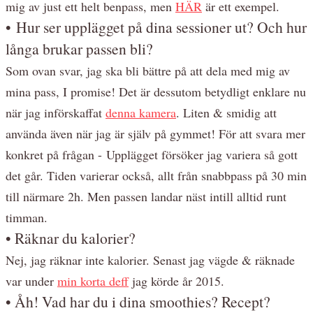
mig av just ett helt benpass, men
HÄR
är ett exempel.
• Hur ser upplägget på dina sessioner ut? Och hur
långa brukar passen bli?
Som ovan svar, jag ska bli bättre på att dela med mig av
mina pass, I promise! Det är dessutom betydligt enklare nu
när jag införskaffat
denna kamera
. Liten & smidig att
använda även när jag är själv på gymmet! För att svara mer
konkret på frågan - Upplägget försöker jag variera så gott
det går. Tiden varierar också, allt från snabbpass på 30 min
till närmare 2h. Men passen landar näst intill alltid runt
timman.
• Räknar du kalorier?
Nej, jag räknar inte kalorier. Senast jag vägde & räknade
var under
min korta deff
jag körde år 2015.
• Åh! Vad har du i dina smoothies? Recept?