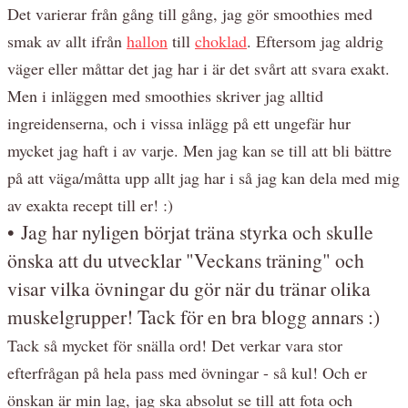
Det varierar från gång till gång, jag gör smoothies med
smak av allt ifrån
hallon
till
choklad
. Eftersom jag aldrig
väger eller måttar det jag har i är det svårt att svara exakt.
Men i inläggen med smoothies skriver jag alltid
ingreidenserna, och i vissa inlägg på ett ungefär hur
mycket jag haft i av varje. Men jag kan se till att bli bättre
på att väga/måtta upp allt jag har i så jag kan dela med mig
av exakta recept till er! :)
• Jag har nyligen börjat träna styrka och skulle
önska att du utvecklar "Veckans träning" och
visar vilka övningar du gör när du tränar olika
muskelgrupper! Tack för en bra blogg annars :)
Tack så mycket för snälla ord! Det verkar vara stor
efterfrågan på hela pass med övningar - så kul! Och er
önskan är min lag, jag ska absolut se till att fota och