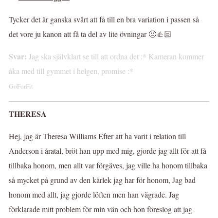
Tycker det är ganska svårt att få till en bra variation i passen så
det vore ju kanon att få ta del av lite övningar 🙂👍🏻
Svar:
Jag ska självklart se till att ordna det :* Kameran kommer
åka med till gymmet i helgen, promise :*
GoForFit
THERESA
Hej, jag är Theresa Williams Efter att ha varit i relation till
Anderson i åratal, bröt han upp med mig, gjorde jag allt för att få
tillbaka honom, men allt var förgäves, jag ville ha honom tillbaka
så mycket på grund av den kärlek jag har för honom, Jag bad
honom med allt, jag gjorde löften men han vägrade. Jag
förklarade mitt problem för min vän och hon föreslog att jag