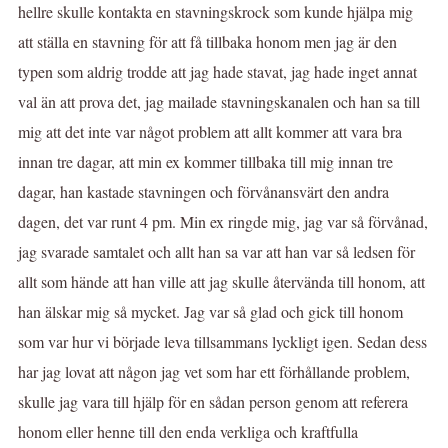
hellre skulle kontakta en stavningskrock som kunde hjälpa mig
att ställa en stavning för att få tillbaka honom men jag är den
typen som aldrig trodde att jag hade stavat, jag hade inget annat
val än att prova det, jag mailade stavningskanalen och han sa till
mig att det inte var något problem att allt kommer att vara bra
innan tre dagar, att min ex kommer tillbaka till mig innan tre
dagar, han kastade stavningen och förvånansvärt den andra
dagen, det var runt 4 pm. Min ex ringde mig, jag var så förvånad,
jag svarade samtalet och allt han sa var att han var så ledsen för
allt som hände att han ville att jag skulle återvända till honom, att
han älskar mig så mycket. Jag var så glad och gick till honom
som var hur vi började leva tillsammans lyckligt igen. Sedan dess
har jag lovat att någon jag vet som har ett förhållande problem,
skulle jag vara till hjälp för en sådan person genom att referera
honom eller henne till den enda verkliga och kraftfulla